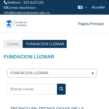
Teléfono : 323 8127115
Acceder
Correo electrónico :
info@fundacionluzmar.edu.co
Salta al contenido principal
Página Principal
Cursos
FUNDACION LUZMAR
FUNDACION LUZMAR
Categorías
Buscar cursos
Buscar cursos
TECNICO EN TECNOLOGIAS DE LA